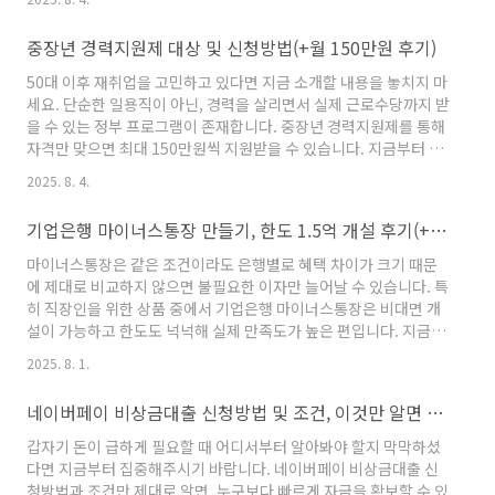
리고 실제 후기까지 상세히 알려드리겠습니다. 👇자세한 내용 및 즉
시 신청하기 국민취업지원제도 재신청 기간은? 방법·자격·수당 총
중장년 경력지원제 대상 및 신청방법(+월 150만원 후기)
정리(+3년 후기) - 치어풀24"국민취업지원제도는 한 번만 신청할
수 있는 거 아니었어?"라고 알고 계신 분들이 많습니다. 자칫 지원
50대 이후 재취업을 고민하고 있다면 지금 소개할 내용을 놓치지 마
혜택을 놓칠 수 있는 만큼 이번 글 꼭 알아두시기 바랍니다. 지금부
세요. 단순한 일용직이 아닌, 경력을 살리면서 실제 근로수당까지 받
터 국민취업지원제도cheerful24.com 모르면 손해 ..
을 수 있는 정부 프로그램이 존재합니다. 중장년 경력지원제를 통해
자격만 맞으면 최대 150만원씩 지원받을 수 있습니다. 지금부터 중
장년 경력지원제 대상 조건부터 신청방법, 실제 후기까지 모두 알려
2025. 8. 4.
드리겠습니다. 👇자세한 내용 및 즉시 신청하기 중장년 경력지원제
신청│월 150만원 지원 받는 방법(+후기) - 치어풀2450대 이상인
기업은행 마이너스통장 만들기, 한도 1.5억 개설 후기(+자격)
데 취업자리가 없어 막막하신가요? 일용직이라도 해야하나 걱정이
신가요? 이럴 때 정부지원을 받으면 됩니다. 지금부터 중장년 경력
마이너스통장은 같은 조건이라도 은행별로 혜택 차이가 크기 때문
지원제 신청방법 및 월 150만원 지원 받는 방법을cheerful24.com
에 제대로 비교하지 않으면 불필요한 이자만 늘어날 수 있습니다. 특
모르면 손해 보는 정보 중장년 경력지원제란?중..
히 직장인을 위한 상품 중에서 기업은행 마이너스통장은 비대면 개
설이 가능하고 한도도 넉넉해 실제 만족도가 높은 편입니다. 지금부
터 기업은행 마이너스통장 만들기에 필요한 자격 조건, 신청 절차,
2025. 8. 1.
금리, 연장 방법, 그리고 실제 개설 후기를 자세히 알려드리겠습니
다. 👇자세한 내용 및 즉시 신청하기 기업은행 마이너스통장 만들기
네이버페이 비상금대출 신청방법 및 조건, 이것만 알면 급전 끝!
│최대 한도 1.5억 개설 조건(+연장) - 치어풀24마통은 대출 중에서
도 조건 차이가 큰 상품입니다. 잘못 선택했다가는 불필요한 이자를
갑자기 돈이 급하게 필요할 때 어디서부터 알아봐야 할지 막막하셨
지출하게 됩니다. 지금부터 만족도 높은 비대면 기업은행 마이너스
다면 지금부터 집중해주시기 바랍니다. 네이버페이 비상금대출 신
통장 만들기, 최대 한도 1.5억 개설 조cheerful24...
청방법과 조건만 제대로 알면, 누구보다 빠르게 자금을 확보할 수 있